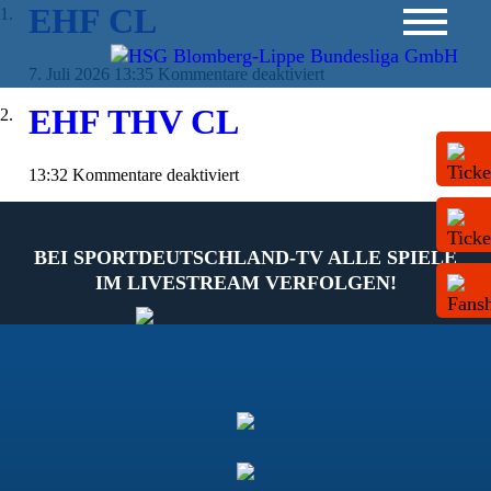
EHF CL
für
7. Juli 2026 13:35
Kommentare deaktiviert
EHF
EHF THV CL
CL
für
13:32
Kommentare deaktiviert
EHF
THV
CL
BEI SPORTDEUTSCHLAND-TV ALLE SPIELE
IM LIVESTREAM VERFOLGEN!