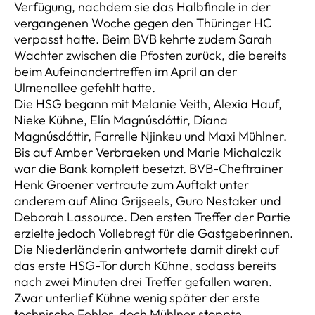
Verfügung, nachdem sie das Halbfinale in der
vergangenen Woche gegen den Thüringer HC
verpasst hatte. Beim BVB kehrte zudem Sarah
Wachter zwischen die Pfosten zurück, die bereits
beim Aufeinandertreffen im April an der
Ulmenallee gefehlt hatte.
Die HSG begann mit Melanie Veith, Alexia Hauf,
Nieke Kühne, Elín Magnúsdóttir, Díana
Magnúsdóttir, Farrelle Njinkeu und Maxi Mühlner.
Bis auf Amber Verbraeken und Marie Michalczik
war die Bank komplett besetzt. BVB-Cheftrainer
Henk Groener vertraute zum Auftakt unter
anderem auf Alina Grijseels, Guro Nestaker und
Deborah Lassource. Den ersten Treffer der Partie
erzielte jedoch Vollebregt für die Gastgeberinnen.
Die Niederländerin antwortete damit direkt auf
das erste HSG-Tor durch Kühne, sodass bereits
nach zwei Minuten drei Treffer gefallen waren.
Zwar unterlief Kühne wenig später der erste
technische Fehler, doch Mühlner stoppte