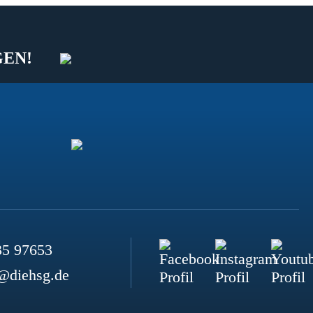
GEN!
35 97653
@diehsg.de