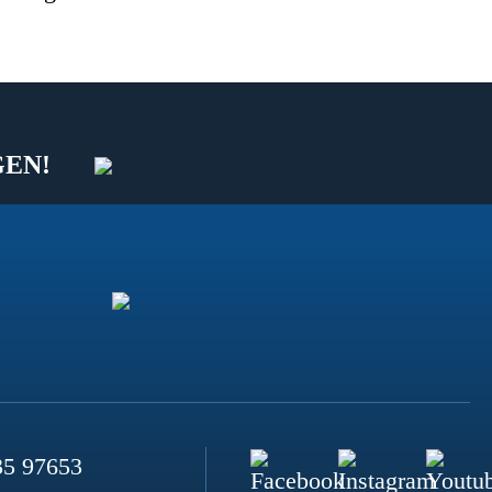
GEN!
35 97653