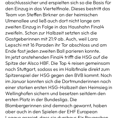
abschlusssicher und erspielten sich so die Basis für
den Einzug in das Viertelfinale. Dieses bestritt das
Team von Steffen Birkner an der heimischen
Ulmenallee und ließ auch dort nicht lange am
zweiten Einzug in Folge in das Haushahn Final4
zweifeln. Schon zur Halbzeit setzten sich die
Gastgeberinnen mit 21:9 ab. Auch, weil Lara
Lepschi mit 16 Paraden ihr Tor abschloss und am
Ende fast jeden zweiten Ball parieren konnte.
Im jetzt anstehenden Final4 trifft die HSG auf die
Spitze der Alsco HBF. Die Top 4 reisen gemeinsam
nach Stuttgart, sodass es im Halbfinale direkt zum
Spitzenspiel der HSG gegen den BVB kommt. Noch
im Januar konnten sich die Dortmunderinnen nach
einer starken ersten HSG-Halbzeit den Heimsieg in
Wellinghofen sichern und besetzen seitdem den
ersten Platz in der Bundesliga. Die
Blombergerinnen sind demnach gewarnt, haben
aber auch in den Spielen der EHF European
League gezeigt, dass sie durchaus für Revanchen