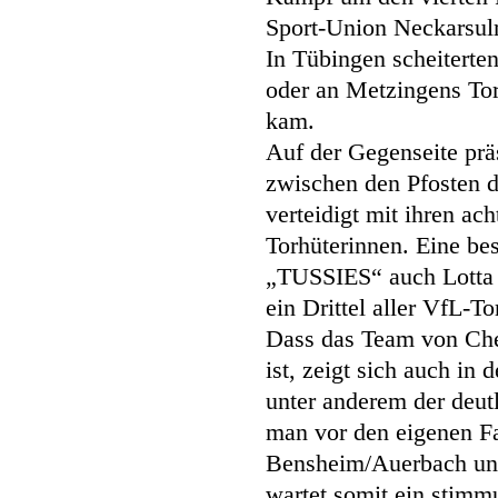
Sport-Union Neckarsul
In Tübingen scheiterte
oder an Metzingens Tor
kam.
Auf der Gegenseite prä
zwischen den Pfosten d
verteidigt mit ihren ach
Torhüterinnen. Eine bes
„TUSSIES“ auch Lotta R
ein Drittel aller VfL-T
Dass das Team von Che
ist, zeigt sich auch in 
unter anderem der deu
man vor den eigenen F
Bensheim/Auerbach unt
wartet somit ein stimm