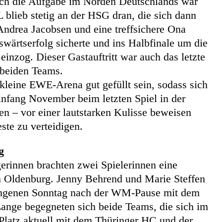
och die Aufgabe im Norden Deutschlands war
 blieb stetig an der HSG dran, die sich dann
 Andrea Jacobsen und eine treffsichere Ona
ärtserfolg sicherte und ins Halbfinale um die
einzog. Dieser Gastauftritt war auch das letzte
 beiden Teams.
kleine EWE-Arena gut gefüllt sein, sodass sich
nfang November beim letzten Spiel in der
 – vor einer lautstarken Kulisse beweisen
te zu verteidigen.
g
rinnen brachten zwei Spielerinnen eine
h Oldenburg. Jenny Behrend und Marie Steffen
gangenen Sonntag nach der WM-Pause mit dem
ange begegneten sich beide Teams, die sich im
latz aktuell mit dem Thüringer HC und der