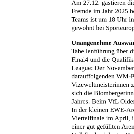
Am 27.12. gastieren di
Fremde im Jahr 2025 be
Teams ist um 18 Uhr in
gewohnt bei Sporteuro
Unangenehme Auswärt
Tabellenführung über d
Final4 und die Qualif
League: Der November h
darauffolgenden WM-Pa
Vizeweltmeisterinnen zu
sich die Blombergerinne
Jahres. Beim VfL Olden
In der kleinen EWE-Are
Viertelfinale im April,
einer gut gefüllten Are