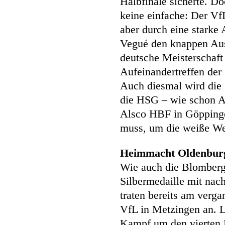
Halbfinale sicherte. D
keine einfache: Der VfL
aber durch eine starke
Vegué den knappen Ausw
deutsche Meisterschaft 
Aufeinandertreffen der
Auch diesmal wird die 
die HSG – wie schon A
Alsco HBF in Göppingen
muss, um die weiße Wes
Heimmacht Oldenbur
Wie auch die Blomberge
Silbermedaille mit nac
traten bereits am ver
VfL in Metzingen an. L
Kampf um den vierten P