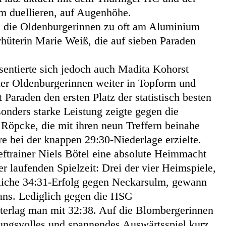
m duellieren, auf Augenhöhe.
n die Oldenburgerinnen zu oft am Aluminium
hüterin Marie Weiß, die auf sieben Paraden
sentierte sich jedoch auch Madita Kohorst
er Oldenburgerinnen weiter in Topform und
t Paraden den ersten Platz der statistisch besten
onders starke Leistung zeigte gegen die
öpcke, die mit ihren neun Treffern beinahe
ore bei der knappen 29:30-Niederlage erzielte.
ftrainer Niels Bötel eine absolute Heimmacht
der laufenden Spielzeit: Drei der vier Heimspiele,
tliche 34:31-Erfolg gegen Neckarsulm, gewann
ans. Lediglich gegen die HSG
erlag man mit 32:38. Auf die Blombergerinnen
ungsvolles und spannendes Auswärtsspiel kurz