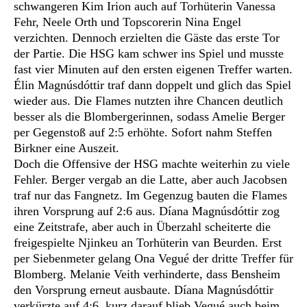
schwangeren Kim Irion auch auf Torhüterin Vanessa
Fehr, Neele Orth und Topscorerin Nina Engel
verzichten. Dennoch erzielten die Gäste das erste Tor
der Partie. Die HSG kam schwer ins Spiel und musste
fast vier Minuten auf den ersten eigenen Treffer warten.
Élin Magnúsdóttir traf dann doppelt und glich das Spiel
wieder aus. Die Flames nutzten ihre Chancen deutlich
besser als die Blombergerinnen, sodass Amelie Berger
per Gegenstoß auf 2:5 erhöhte. Sofort nahm Steffen
Birkner eine Auszeit.
Doch die Offensive der HSG machte weiterhin zu viele
Fehler. Berger vergab an die Latte, aber auch Jacobsen
traf nur das Fangnetz. Im Gegenzug bauten die Flames
ihren Vorsprung auf 2:6 aus. Díana Magnúsdóttir zog
eine Zeitstrafe, aber auch in Überzahl scheiterte die
freigespielte Njinkeu an Torhüterin van Beurden. Erst
per Siebenmeter gelang Ona Vegué der dritte Treffer für
Blomberg. Melanie Veith verhinderte, dass Bensheim
den Vorsprung erneut ausbaute. Díana Magnúsdóttir
verkürzte auf 4:6, kurz darauf blieb Vegué auch beim