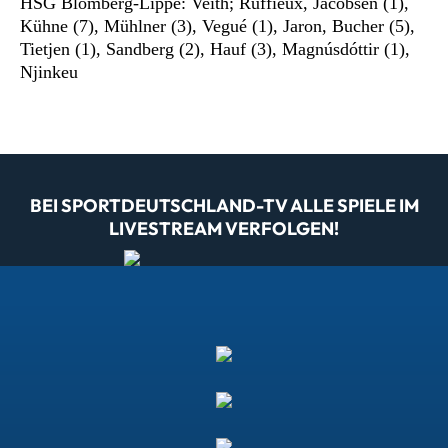
HSG Blomberg-Lippe: Veith; Rüffieux, Jacobsen (1),
Kühne (7), Mühlner (3), Vegué (1), Jaron, Bucher (5),
Tietjen (1), Sandberg (2), Hauf (3), Magnúsdóttir (1),
Njinkeu
BEI SPORTDEUTSCHLAND-TV ALLE SPIELE IM
LIVESTREAM VERFOLGEN!