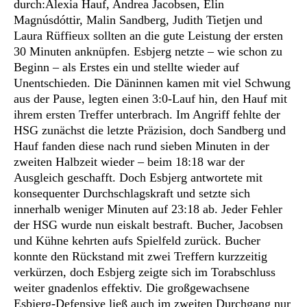
durch:Alexia Hauf, Andrea Jacobsen, Élin
Magnúsdóttir, Malin Sandberg, Judith Tietjen und
Laura Rüffieux sollten an die gute Leistung der ersten
30 Minuten anknüpfen. Esbjerg netzte – wie schon zu
Beginn – als Erstes ein und stellte wieder auf
Unentschieden. Die Däninnen kamen mit viel Schwung
aus der Pause, legten einen 3:0-Lauf hin, den Hauf mit
ihrem ersten Treffer unterbrach. Im Angriff fehlte der
HSG zunächst die letzte Präzision, doch Sandberg und
Hauf fanden diese nach rund sieben Minuten in der
zweiten Halbzeit wieder – beim 18:18 war der
Ausgleich geschafft. Doch Esbjerg antwortete mit
konsequenter Durchschlagskraft und setzte sich
innerhalb weniger Minuten auf 23:18 ab. Jeder Fehler
der HSG wurde nun eiskalt bestraft. Bucher, Jacobsen
und Kühne kehrten aufs Spielfeld zurück. Bucher
konnte den Rückstand mit zwei Treffern kurzzeitig
verkürzen, doch Esbjerg zeigte sich im Torabschluss
weiter gnadenlos effektiv. Die großgewachsene
Esbjerg-Defensive ließ auch im zweiten Durchgang nur