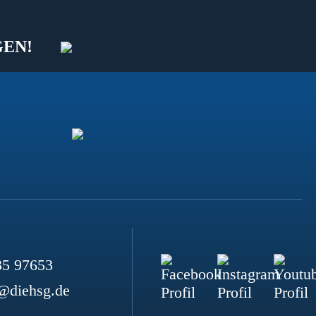
GEN!
35 97653
@diehsg.de