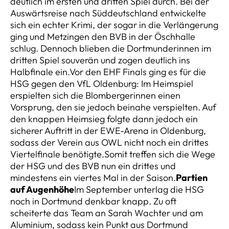
deutlich im ersten und dritten Spiel durch. Bei der
Auswärtsreise nach Süddeutschland entwickelte
sich ein echter Krimi, der sogar in die Verlängerung
ging und Metzingen den BVB in der Öschhalle
schlug. Dennoch blieben die Dortmunderinnen im
dritten Spiel souverän und zogen deutlich ins
Halbfinale ein.Vor den EHF Finals ging es für die
HSG gegen den VfL Oldenburg: Im Heimspiel
erspielten sich die Blombergerinnen einen
Vorsprung, den sie jedoch beinahe verspielten. Auf
den knappen Heimsieg folgte dann jedoch ein
sicherer Auftritt in der EWE-Arena in Oldenburg,
sodass der Verein aus OWL nicht noch ein drittes
Viertelfinale benötigte.Somit treffen sich die Wege
der HSG und des BVB nun ein drittes und
mindestens ein viertes Mal in der Saison.
Partien
auf Augenhöhe
Im September unterlag die HSG
noch in Dortmund denkbar knapp. Zu oft
scheiterte das Team an Sarah Wachter und am
Aluminium, sodass kein Punkt aus Dortmund