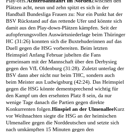
Play-offs.
Achterbahnfahrt im Norden
Zwischen den
Plätzen acht, neun und zehn spitzt es sich in der
Handball Bundesliga Frauen zu: Nur ein Punkt hat der
BSV Rückstand auf das rettende Ufer und könnte sich
damit aus den Play-down-Plätzen kämpfen. Seit der
aufopferungsvollen Auswärtsniederlage beim Thüringer
HC (31:26) konnten sich die Buxtehuderinnen auf das
Duell gegen die HSG vorbereiten. Beim letzten
Heimspiel Anfang Februar jubelten die Fans
gemeinsam mit der Mannschaft über den Derbysieg
gegen den VfL Oldenburg (31:28). Zuletzt unterlag der
BSV dann aber nicht nur beim THC, sondern auch
beim Meister aus Ludwigsburg (42:24). Das Heimspiel
gegen die HSG könnte dementsprechend wichtig für
den Kampf um den ersehnten Platz 8 sein, da nur
wenige Tage danach die Partien gegen direkte
Konkurrenten folgen.
Hinspiel an der Ulmenallee
Kurz
vor Weihnachten siegte die HSG an der heimischen
Ulmenallee gegen die Norddeutschen und setzte sich
nach umkämpften 15 Minuten gegen den