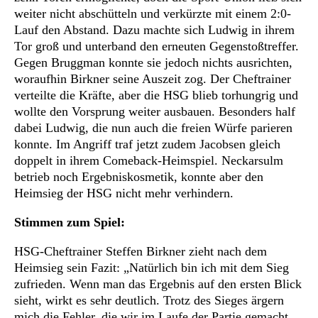
weiter nicht abschütteln und verkürzte mit einem 2:0-
Lauf den Abstand. Dazu machte sich Ludwig in ihrem
Tor groß und unterband den erneuten Gegenstoßtreffer.
Gegen Bruggman konnte sie jedoch nichts ausrichten,
woraufhin Birkner seine Auszeit zog. Der Cheftrainer
verteilte die Kräfte, aber die HSG blieb torhungrig und
wollte den Vorsprung weiter ausbauen. Besonders half
dabei Ludwig, die nun auch die freien Würfe parieren
konnte. Im Angriff traf jetzt zudem Jacobsen gleich
doppelt in ihrem Comeback-Heimspiel. Neckarsulm
betrieb noch Ergebniskosmetik, konnte aber den
Heimsieg der HSG nicht mehr verhindern.
Stimmen zum Spiel:
HSG-Cheftrainer Steffen Birkner zieht nach dem
Heimsieg sein Fazit: „Natürlich bin ich mit dem Sieg
zufrieden. Wenn man das Ergebnis auf den ersten Blick
sieht, wirkt es sehr deutlich. Trotz des Sieges ärgern
mich die Fehler, die wir im Laufe der Partie gemacht