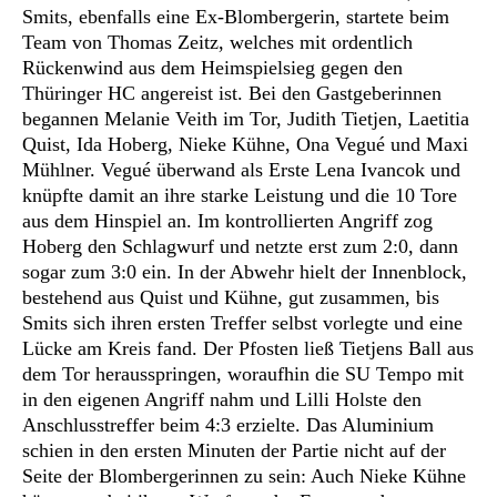
Smits, ebenfalls eine Ex-Blombergerin, startete beim
Team von Thomas Zeitz, welches mit ordentlich
Rückenwind aus dem Heimspielsieg gegen den
Thüringer HC angereist ist. Bei den Gastgeberinnen
begannen Melanie Veith im Tor, Judith Tietjen, Laetitia
Quist, Ida Hoberg, Nieke Kühne, Ona Vegué und Maxi
Mühlner. Vegué überwand als Erste Lena Ivancok und
knüpfte damit an ihre starke Leistung und die 10 Tore
aus dem Hinspiel an. Im kontrollierten Angriff zog
Hoberg den Schlagwurf und netzte erst zum 2:0, dann
sogar zum 3:0 ein. In der Abwehr hielt der Innenblock,
bestehend aus Quist und Kühne, gut zusammen, bis
Smits sich ihren ersten Treffer selbst vorlegte und eine
Lücke am Kreis fand. Der Pfosten ließ Tietjens Ball aus
dem Tor herausspringen, woraufhin die SU Tempo mit
in den eigenen Angriff nahm und Lilli Holste den
Anschlusstreffer beim 4:3 erzielte. Das Aluminium
schien in den ersten Minuten der Partie nicht auf der
Seite der Blombergerinnen zu sein: Auch Nieke Kühne