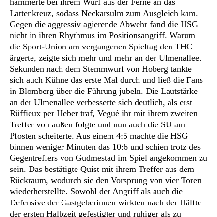
hämmerte bei ihrem Wurf aus der Ferne an das
Lattenkreuz, sodass Neckarsulm zum Ausgleich kam.
Gegen die aggressiv agierende Abwehr fand die HSG
nicht in ihren Rhythmus im Positionsangriff. Warum
die Sport-Union am vergangenen Spieltag den THC
ärgerte, zeigte sich mehr und mehr an der Ulmenallee.
Sekunden nach dem Stemmwurf von Hoberg tankte
sich auch Kühne das erste Mal durch und ließ die Fans
in Blomberg über die Führung jubeln. Die Lautstärke
an der Ulmenallee verbesserte sich deutlich, als erst
Rüffieux per Heber traf, Vegué ihr mit ihrem zweiten
Treffer von außen folgte und nun auch die SU am
Pfosten scheiterte. Aus einem 4:5 machte die HSG
binnen weniger Minuten das 10:6 und schien trotz des
Gegentreffers von Gudmestad im Spiel angekommen zu
sein. Das bestätigte Quist mit ihrem Treffer aus dem
Rückraum, wodurch sie den Vorsprung von vier Toren
wiederherstellte. Sowohl der Angriff als auch die
Defensive der Gastgeberinnen wirkten nach der Hälfte
der ersten Halbzeit gefestigter und ruhiger als zu