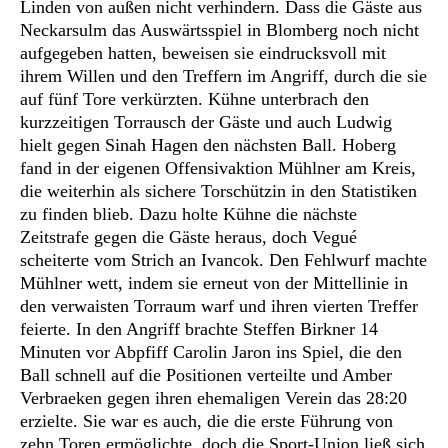
Linden von außen nicht verhindern. Dass die Gäste aus
Neckarsulm das Auswärtsspiel in Blomberg noch nicht
aufgegeben hatten, beweisen sie eindrucksvoll mit
ihrem Willen und den Treffern im Angriff, durch die sie
auf fünf Tore verkürzten. Kühne unterbrach den
kurzzeitigen Torrausch der Gäste und auch Ludwig
hielt gegen Sinah Hagen den nächsten Ball. Hoberg
fand in der eigenen Offensivaktion Mühlner am Kreis,
die weiterhin als sichere Torschützin in den Statistiken
zu finden blieb. Dazu holte Kühne die nächste
Zeitstrafe gegen die Gäste heraus, doch Vegué
scheiterte vom Strich an Ivancok. Den Fehlwurf machte
Mühlner wett, indem sie erneut von der Mittellinie in
den verwaisten Torraum warf und ihren vierten Treffer
feierte. In den Angriff brachte Steffen Birkner 14
Minuten vor Abpfiff Carolin Jaron ins Spiel, die den
Ball schnell auf die Positionen verteilte und Amber
Verbraeken gegen ihren ehemaligen Verein das 28:20
erzielte. Sie war es auch, die die erste Führung von
zehn Toren ermöglichte, doch die Sport-Union ließ sich