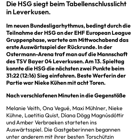
Die HSG siegt beim Tabellenschlusslicht
in Leverkusen.
Im neuen Bundesligarhythmus, bedingt durch die
Teilnahme der HSG an der EHF European League
Gruppenphase, wartete am Mittwochabend das
erste Auswärtsspiel der Rückrunde. In der
Ostermann-Arena traf man auf die Mannschaft
des TSV Bayer 04 Leverkusen. Am 13. Spieltag
konnte die HSG die nächsten zwei Punkte beim
31:22 (12:16) Sieg einfahren. Beste Werferin der
Partie war Nieke Kühen mit acht Toren.
Nach verschlafenen Minuten in die Gegenstöße
Melanie Veith, Ona Vegué, Maxi Mühlner, Nieke
Kühne, Laetitia Quist, Díana Dögg Magnúsdóttir
und Amber Verbraeken starteten ins
Auswärtsspiel. Die Gastgeberinnen begannen
unter anderem mit ihrer besten Torschützin