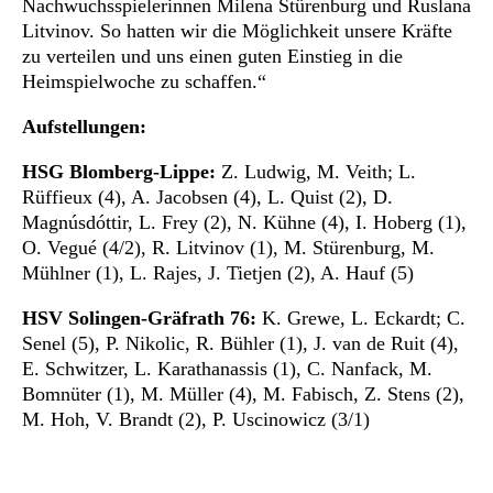
Nachwuchsspielerinnen Milena Stürenburg und Ruslana
Litvinov. So hatten wir die Möglichkeit unsere Kräfte
zu verteilen und uns einen guten Einstieg in die
Heimspielwoche zu schaffen.“
Aufstellungen:
HSG Blomberg-Lippe:
Z. Ludwig, M. Veith; L.
Rüffieux (4), A. Jacobsen (4), L. Quist (2), D.
Magnúsdóttir, L. Frey (2), N. Kühne (4), I. Hoberg (1),
O. Vegué (4/2), R. Litvinov (1), M. Stürenburg, M.
Mühlner (1), L. Rajes, J. Tietjen (2), A. Hauf (5)
HSV Solingen-Gräfrath 76:
K. Grewe, L. Eckardt; C.
Senel (5), P. Nikolic, R. Bühler (1), J. van de Ruit (4),
E. Schwitzer, L. Karathanassis (1), C. Nanfack, M.
Bomnüter (1), M. Müller (4), M. Fabisch, Z. Stens (2),
M. Hoh, V. Brandt (2), P. Uscinowicz (3/1)