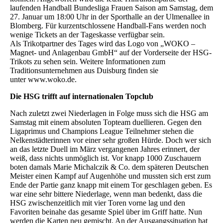
laufenden Handball Bundesliga Frauen Saison am Samstag, dem
27. Januar um 18:00 Uhr in der Sporthalle an der Ulmenallee in
Blomberg. Für kurzentschlossene Handball-Fans werden noch
wenige Tickets an der Tageskasse verfügbar sein.
Als Trikotpartner des Tages wird das Logo von „WOKO –
Magnet- und Anlagenbau GmbH“ auf der Vorderseite der HSG-
Trikots zu sehen sein. Weitere Informationen zum
Traditionsunternehmen aus Duisburg finden sie
unter www.woko.de.
Die HSG trifft auf internationalen Topclub
Nach zuletzt zwei Niederlagen in Folge muss sich die HSG am
Samstag mit einem absoluten Topteam duellieren. Gegen den
Ligaprimus und Champions League Teilnehmer stehen die
Nelkenstädterinnen vor einer sehr großen Hürde. Doch wer sich
an das letzte Duell im März vergangenen Jahres erinnert, der
weiß, dass nichts unmöglich ist. Vor knapp 1000 Zuschauern
boten damals Marie Michalczik & Co. dem späteren Deutschen
Meister einen Kampf auf Augenhöhe und mussten sich erst zum
Ende der Partie ganz knapp mit einem Tor geschlagen geben. Es
war eine sehr bittere Niederlage, wenn man bedenkt, dass die
HSG zwischenzeitlich mit vier Toren vorne lag und den
Favoriten beinahe das gesamte Spiel über im Griff hatte. Nun
werden die Karten neu gemischt. An der Ausgangssituation hat