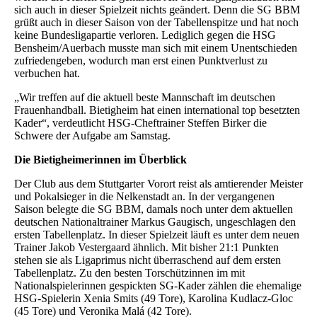
sich auch in dieser Spielzeit nichts geändert. Denn die SG BBM
grüßt auch in dieser Saison von der Tabellenspitze und hat noch
keine Bundesligapartie verloren. Lediglich gegen die HSG
Bensheim/Auerbach musste man sich mit einem Unentschieden
zufriedengeben, wodurch man erst einen Punktverlust zu
verbuchen hat.
„Wir treffen auf die aktuell beste Mannschaft im deutschen
Frauenhandball. Bietigheim hat einen international top besetzten
Kader“, verdeutlicht HSG-Cheftrainer Steffen Birker die
Schwere der Aufgabe am Samstag.
Die Bietigheimerinnen im Überblick
Der Club aus dem Stuttgarter Vorort reist als amtierender Meister
und Pokalsieger in die Nelkenstadt an. In der vergangenen
Saison belegte die SG BBM, damals noch unter dem aktuellen
deutschen Nationaltrainer Markus Gaugisch, ungeschlagen den
ersten Tabellenplatz. In dieser Spielzeit läuft es unter dem neuen
Trainer Jakob Vestergaard ähnlich. Mit bisher 21:1 Punkten
stehen sie als Ligaprimus nicht überraschend auf dem ersten
Tabellenplatz. Zu den besten Torschützinnen im mit
Nationalspielerinnen gespickten SG-Kader zählen die ehemalige
HSG-Spielerin Xenia Smits (49 Tore), Karolina Kudlacz-Gloc
(45 Tore) und Veronika Malá (42 Tore).