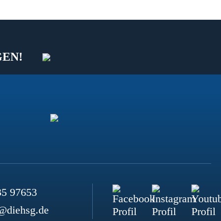
GEN!
35 97653
@diehsg.de