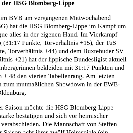
on der HSG Blomberg-Lippe
 beim BVB am vergangenen Mittwochabend
HSG) hat die HSG Blomberg-Lippe im Kampf um
ue alles in der eigenen Hand. Im Vierkampf
(31:17 Punkte, Torverhältnis +15), der TuS
te, Torverhältnis +44) und dem Buxtehuder SV
ltnis +21) hat der lippische Bundesligist aktuell
ombergerinnen bekleiden mit 31:17 Punkten und
n + 48 den vierten Tabellenrang. Am letzten
nn zum mutmaßlichen Showdown in der EWE-
ldenburg.
der Saison möchte die HSG Blomberg-Lippe
tärke bestätigen und sich vor heimischer
 verabschieden. Die Mannschaft von Steffen
r Saison acht ihrer zwölf Heimspiele (ein