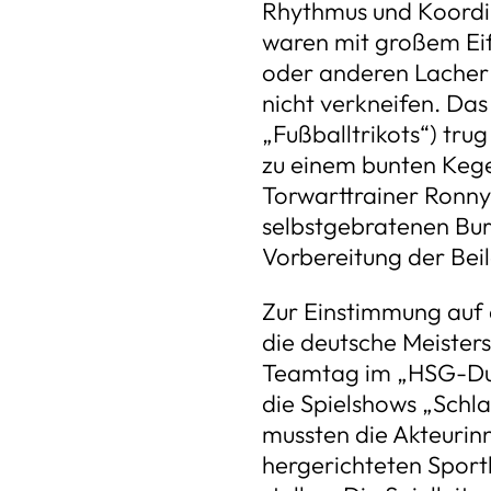
Rhythmus und Koordina
waren mit großem Eif
oder anderen Lacher ü
nicht verkneifen. Da
„Fußballtrikots“) trug
zu einem bunten Kege
Torwarttrainer Ronny 
selbstgebratenen Bur
Vorbereitung der Bei
Zur Einstimmung auf
die deutsche Meisters
Teamtag im „HSG-Due
die Spielshows „Schl
mussten die Akteurinn
hergerichteten Sport