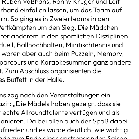
ter Ruben Voßhans, Ronny Krüger und Leif
erhand einfallen lassen, um das Team auf
rn. So ging es in Zweierteams in den
 Wettkämpfen um den Sieg. Die Mädchen
ter anderem in den sportlichen Disziplinen
duell, Ballhochhalten, Minitischtennis und
s waren aber auch beim Puzzeln, Memory,
lparcours und Karaokesummen ganz andere
. Zum Abschluss organisierten die
s Buffett in der Halle.
s zog nach den Veranstaltungen ein
zit: „Die Mädels haben gezeigt, dass sie
 echte Allroundtalente verfügen und als
nieren. Da bei allen auch der Spaß dabei
ufrieden und es wurde deutlich, wie wichtig
rade zum Ende einer anstrengenden Saison