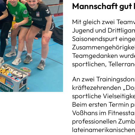
Mannschaft gut
Mit gleich zwei Team
Jugend und Drittlig
Saisonendspurt einge
Zusammengehörigkeit
Teamgedanken wurde a
sportlichen, Tellerra
An zwei Trainingsdon
kräftezehrenden „Dop
sportliche Vielseitig
Beim ersten Termin p
Voßhans im Fitnessta
professionellen Zumb
lateinamerikanischen