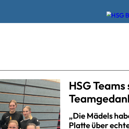
HSG Teams s
Teamgedanke
„Die Mädels habe
Platte über echt