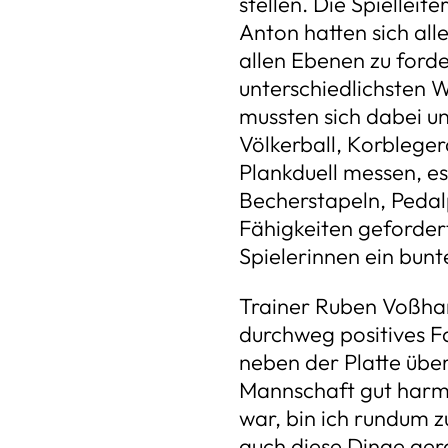
stellen. Die Spiellei
Anton hatten sich all
allen Ebenen zu forde
unterschiedlichsten
mussten sich dabei un
Völkerball, Korbleger
Plankduell messen, e
Becherstapeln, Peda
Fähigkeiten gefordert
Spielerinnen ein bunte
Trainer Ruben Voßhan
durchweg positives Fa
neben der Platte über
Mannschaft gut harmo
war, bin ich rundum z
auch diese Dinge ge