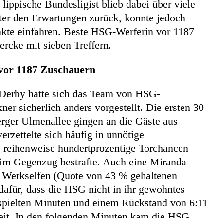
lippische Bundesligist blieb dabei über viele
nter den Erwartungen zurück, konnte jedoch
kte einfahren. Beste HSG-Werferin vor 1187
rcke mit sieben Treffern.
vor 1187 Zuschauern
Derby hatte sich das Team von HSG-
kner sicherlich anders vorgestellt. Die ersten 30
rger Ulmenallee gingen an die Gäste aus
rzettelte sich häufig in unnötige
ß reihenweise hundertprozentige Torchancen
 im Gegenzug bestrafte. Auch eine Miranda
 Werkselfen (Quote von 43 % gehaltenen
dafür, dass die HSG nicht in ihr gewohntes
spielten Minuten und einem Rückstand von 6:11
eit. In den folgenden Minuten kam die HSG