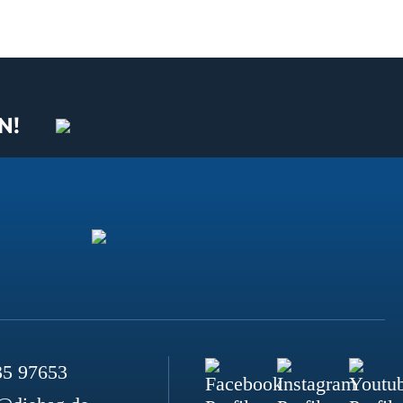
N!
35 97653