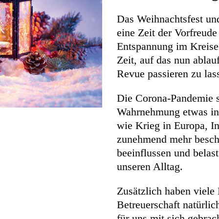
Das Weihnachtsfest und
eine Zeit der Vorfreud
Entspannung im Kreise 
Zeit, auf das nun abla
Revue passieren zu las
Die Corona-Pandemie sc
Wahrnehmung etwas in 
wie Krieg in Europa, I
zunehmend mehr beschä
beeinflussen und belas
unseren Alltag.
Zusätzlich haben viele 
Betreuerschaft natürli
für uns mit sich gebrac