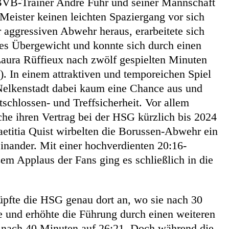
VB-Trainer André Fuhr und seiner Mannschaft
 Meister keinen leichten Spaziergang vor sich
 aggressiven Abwehr heraus, erarbeitete sich
tes Übergewicht und konnte sich durch einen
Laura Rüffieux nach zwölf gespielten Minuten
). In einem attraktiven und temporeichen Spiel
Nelkenstadt dabei kaum eine Chance aus und
schlossen- und Treffsicherheit. Vor allem
he ihren Vertrag bei der HSG kürzlich bis 2024
aetitia Quist wirbelten die Borussen-Abwehr ein
nander. Mit einer hochverdienten 20:16-
em Applaus der Fans ging es schließlich in die
pfte die HSG genau dort an, wo sie nach 30
e und erhöhte die Führung durch einen weiteren
 nach 40 Minuten auf 26:21. Doch während die