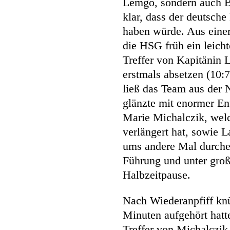
Lemgo, sondern auch B
klar, dass der deutsche
haben würde. Aus einer
die HSG früh ein leich
Treffer von Kapitänin 
erstmals absetzen (10:7
ließ das Team aus der 
glänzte mit enormer Ent
Marie Michalczik, welc
verlängert hat, sowie L
ums andere Mal durchei
Führung und unter groß
Halbzeitpause.
Nach Wiederanpfiff knü
Minuten aufgehört hatt
Treffer von Michalczik