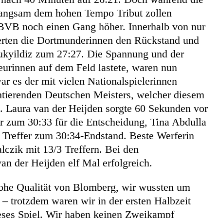
angsam dem hohen Tempo Tribut zollen
 BVB noch einen Gang höher. Innerhalb von nur
ierten die Dortmunderinnen den Rückstand und
ukyildiz zum 27:27. Die Spannung und der
eurinnen auf dem Feld lastete, waren nun
war es der mit vielen Nationalspielerinnen
mtierenden Deutschen Meisters, welcher diesem
t. Laura van der Heijden sorgte 60 Sekunden vor
 zum 30:33 für die Entscheidung, Tina Abdulla
n Treffer zum 30:34-Endstand. Beste Werferin
czik mit 13/3 Treffern. Bei den
n der Heijden elf Mal erfolgreich.
ohe Qualität von Blomberg, wir wussten um
– trotzdem waren wir in der ersten Halbzeit
dieses Spiel. Wir haben keinen Zweikampf