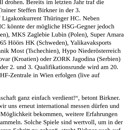
l drohen. Bereits im letzten Jahr traf die
iner Steffen Birkner in der 3.
uf Ligakonkurrent Thüringer HC. Neben
C könnte der mögliche HSG-Gegner jedoch
n), MKS Zaglebie Lubin (Polen), Super Amara
H65 Höörs HK (Schweden), Yalikavaksports
nik Most (Tschechien), Hypo Niederösterreich
ovar (Kroatien) oder ZORK Jagodina (Serbien)
der 2. und 3. Qualifikationsrunde wird am 20.
HF-Zentrale in Wien erfolgen (live auf
chaft ganz einfach verdient!“, betont Birkner.
 wir uns erneut international messen dürfen und
e Möglichkeit bekommen, weitere Erfahrungen
ammeln. Solche Spiele sind wertvoll, um in der