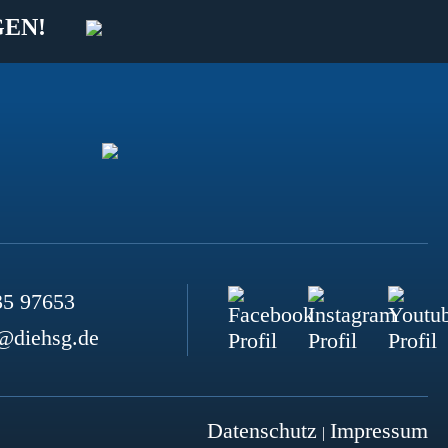
GEN!
35 97653
@diehsg.de
Datenschutz
Impressum