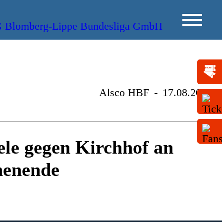
Alsco HBF
-
17.08.2015
ele gegen Kirchhof an
henende