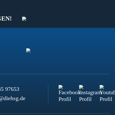
GEN!
35 97653
@diehsg.de