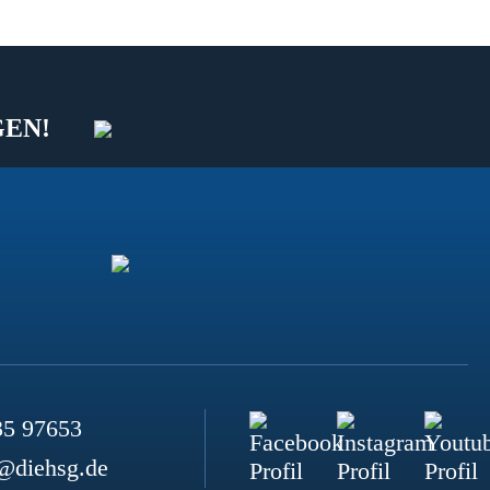
GEN!
35 97653
@diehsg.de