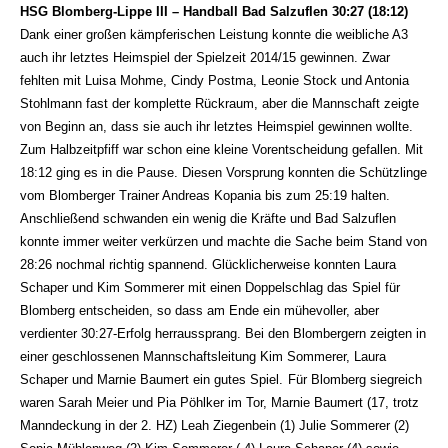
HSG Blomberg-Lippe III – Handball Bad Salzuflen 30:27 (18:12)
Dank einer großen kämpferischen Leistung konnte die weibliche A3
auch ihr letztes Heimspiel der Spielzeit 2014/15 gewinnen. Zwar
fehlten mit Luisa Mohme, Cindy Postma, Leonie Stock und Antonia
Stohlmann fast der komplette Rückraum, aber die Mannschaft zeigte
von Beginn an, dass sie auch ihr letztes Heimspiel gewinnen wollte.
Zum Halbzeitpfiff war schon eine kleine Vorentscheidung gefallen. Mit
18:12 ging es in die Pause. Diesen Vorsprung konnten die Schützlinge
vom Blomberger Trainer Andreas Kopania bis zum 25:19 halten.
Anschließend schwanden ein wenig die Kräfte und Bad Salzuflen
konnte immer weiter verkürzen und machte die Sache beim Stand von
28:26 nochmal richtig spannend. Glücklicherweise konnten Laura
Schaper und Kim Sommerer mit einen Doppelschlag das Spiel für
Blomberg entscheiden, so dass am Ende ein mühevoller, aber
verdienter 30:27-Erfolg herraussprang. Bei den Blombergern zeigten in
einer geschlossenen Mannschaftsleitung Kim Sommerer, Laura
Schaper und Marnie Baumert ein gutes Spiel.
Für Blomberg siegreich
waren Sarah Meier und Pia Pöhlker im Tor, Marnie Baumert (17, trotz
Manndeckung in der 2. HZ) Leah Ziegenbein (1) Julie Sommerer (2)