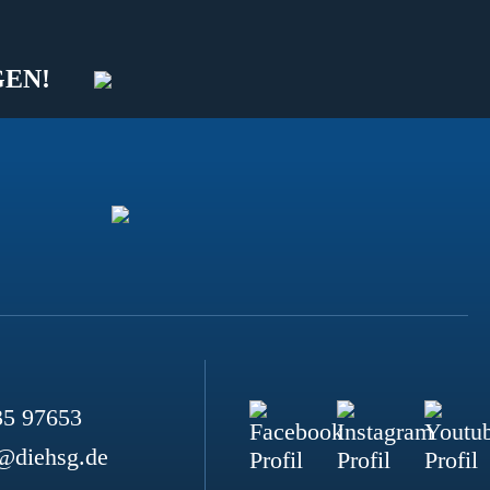
GEN!
35 97653
@diehsg.de