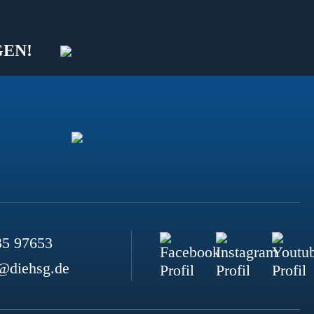
GEN!
35 97653
@diehsg.de