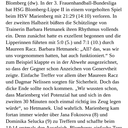
Blomberg (dw). In der 3. Frauenhandball-Bundesliga
hat HSG Blomberg-Lippe II in einem vorgeholten Spiel
beim HSV Marienberg mit 21:29 (14:10) verloren. In
der zweiten Halbzeit büßten die Schützlinge von
Trainerin Barbara Hetmanek ihren Rhythmus vollends
ein.
Denn zunächst hatte es exzellent begonnen und die
Lipperinnen führten mit 5:0 (5.) und 7:1 (10.) durch
Maureen Racz. Barbara Hetmanek: „All? das, was wir
uns vorgenommen hatten, hat auch funktioniert.“ So
zum Beispiel klappte es in der Abwehr ausgezeichnet,
so dass der Gegner schon Anzeichen von Genervtheit
zeigte. Einfache Treffer vor allem über Maureen Racz
und Dagmar Nelissen sorgten für Sicherheit. Doch das
dicke Ende sollte noch kommen. „Wir wussten schon,
dass Marienberg viel Potenzial hat und sich in den
zweiten 30 Minuten noch einmal richtig ins Zeug legen
würde“, so Hetmanek. Und wahrlich. Marienberg kam
fortan immer wieder über Jana Fokosova (8) und
Dominika Selucka (9) zu Treffern und schaffte beim
14:14 erstmals den Ausgleich. Blombergs einfache Tore