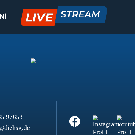
N!
35 97653
@diehsg.de