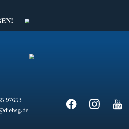
GEN!
35 97653
@diehsg.de