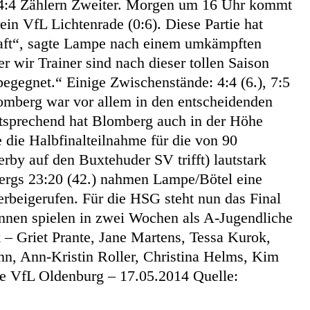
t 4:4 Zählern Zweiter. Morgen um 16 Uhr kommt
n VfL Lichtenrade (0:6). Diese Partie hat
haft“, sagte Lampe nach einem umkämpften
r wir Trainer sind nach dieser tollen Saison
gegnet.“ Einige Zwischenstände: 4:4 (6.), 7:5
Blomberg war vor allem in den entscheidenden
entsprechend hat Blomberg auch in der Höhe
die Halbfinalteilnahme für die von 90
by auf den Buxtehuder SV trifft) lautstark
mbergs 23:20 (42.) nahmen Lampe/Bötel eine
rbeigerufen. Für die HSG steht nun das Final
nnen spielen in zwei Wochen als A-Jugendliche
– Griet Prante, Jane Martens, Tessa Kurok,
n, Ann-Kristin Roller, Christina Helms, Kim
se VfL Oldenburg – 17.05.2014 Quelle: