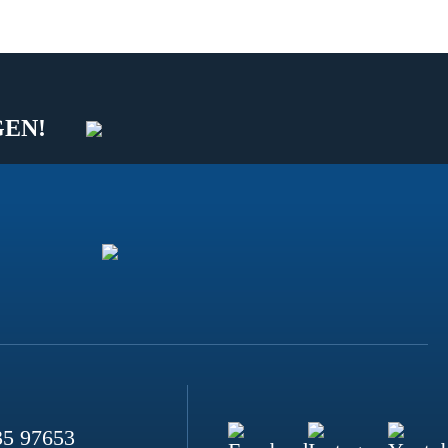
GEN!
35 97653