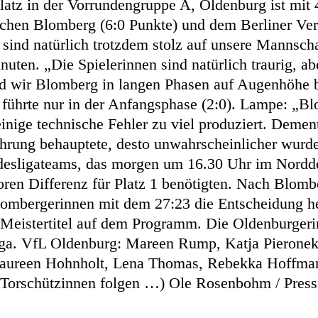
Platz in der Vorrundengruppe A, Oldenburg ist mi
hen Blomberg (6:0 Punkte) und dem Berliner Verei
sind natürlich trotzdem stolz auf unsere Mannsc
ten. „Die Spielerinnen sind natürlich traurig, abe
nd wir Blomberg in langen Phasen auf Augenhöhe be
VfL führte nur in der Anfangsphase (2:0). Lampe: „
 einige technische Fehler zu viel produziert. Dem
hrung behauptete, desto unwahrscheinlicher wurde 
desligateams, das morgen um 16.30 Uhr im Nordder
 Toren Differenz für Platz 1 benötigten. Nach Blo
lombergerinnen mit dem 27:23 die Entscheidung he
Meistertitel auf dem Programm. Die Oldenburgeri
iga. VfL Oldenburg: Mareen Rump, Katja Pieronek 
 Laureen Hohnholt, Lena Thomas, Rebekka Hoffman
( Torschützinnen folgen …) Ole Rosenbohm / Pres