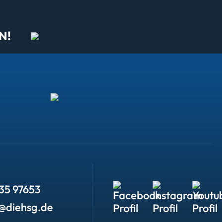
N!
35 97653
o@diehsg.de