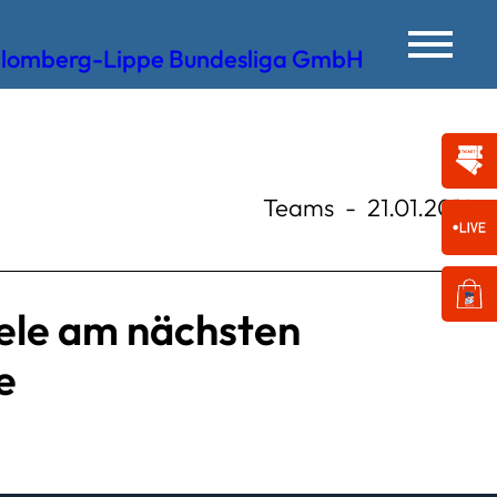
Teams
-
21.01.2014
ele am nächsten
e