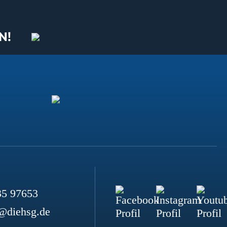
N!
35 97653
@diehsg.de