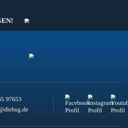
GEN!
35 97653
@diehsg.de