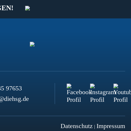
GEN!
35 97653
@diehsg.de
Datenschutz
Impressum