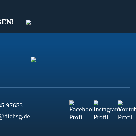
GEN!
35 97653
@diehsg.de