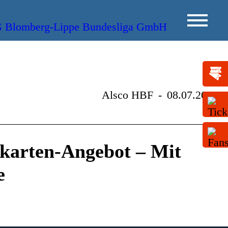
Alsco HBF
-
08.07.2013
karten-Angebot – Mit
e